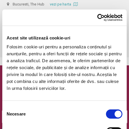
Bucuresti, The Hub
vezi pe harta
 În funcție de ora de începere, accesul în sală se poate face cu o 
oră / cu 40 minute mai devreme, fiind permis cu până la 10 minute 
înainte de spectacol. Așezarea se realizează la mese de 2 (nr. limitat), 3 
sau 4 locuri, în regim de teatru-cafenea (în funcție de disponibilitatea 
Acest site utilizează cookie-uri
de la fața locului, există posibilitatea împărțirii mesei cu alte persoane). 
Folosim cookie-uri pentru a personaliza conținutul și
Informații suplimentare, la nr. de telefon 0773 825 249.
anunțurile, pentru a oferi funcții de rețele sociale și pentru
a analiza traficul. De asemenea, le oferim partenerilor de
rețele sociale, de publicitate și de analize informații cu
privire la modul în care folosiți site-ul nostru. Aceștia le
Newsletter @ Bilete.ro
pot combina cu alte informații oferite de dvs. sau culese
în urma folosirii serviciilor lor.
Oferte exclusive si o editie saptamanala cu cele mai noi
evenimente.
Email
Selecția
Necesare
consimțământului