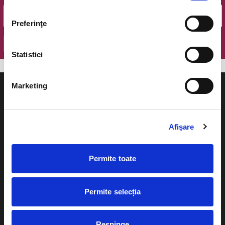
Preferinţe
OK
Statistici
Marketing
Afişare
Evenimente
Ajutor
Teatru
Permite toate
Cum comand bilete?
Concerte si
festivaluri
Plata online sau cash
Permite selecția
Sport
eBilet printat acasa
Pentru copii
Respinge