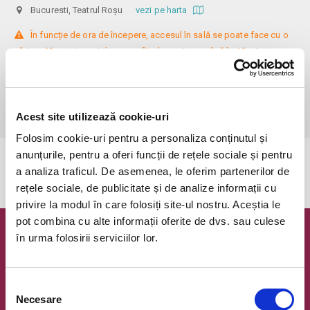
Bucuresti, Teatrul Roșu
vezi pe harta
 În funcție de ora de începere, accesul în sală se poate face cu o 
oră / cu 40 minute mai devreme, fiind permis cu până la 10 minute 
înainte de spectacol. Așezarea se realizează la mese de 2 (nr. limitat), 3 
sau 4 locuri, în regim de teatru-cafenea (în funcție de disponibilitatea 
de la fața locului, există posibilitatea împărțirii mesei cu alte persoane). 
Informații suplimentare, la nr. de telefon 0773 825 249.
Acest site utilizează cookie-uri
Folosim cookie-uri pentru a personaliza conținutul și
anunțurile, pentru a oferi funcții de rețele sociale și pentru
Evenimentul a expirat.
a analiza traficul. De asemenea, le oferim partenerilor de
rețele sociale, de publicitate și de analize informații cu
privire la modul în care folosiți site-ul nostru. Aceștia le
pot combina cu alte informații oferite de dvs. sau culese
în urma folosirii serviciilor lor.
Newsletter @ Bilete.ro
Oferte exclusive si o editie saptamanala cu cele mai noi
evenimente.
Selecția
Necesare
consimțământului
Email