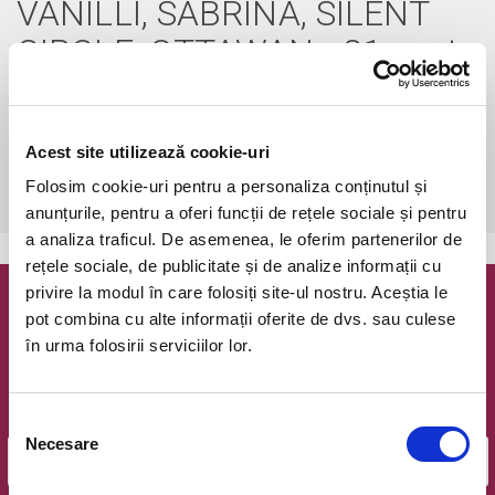
VANILLI, SABRINA, SILENT
CIRCLE, OTTAWAN - 21 sept
2019
sâmbătă, 21 septembrie 2019 ora 19:00
(durata 4 ore 59 minute)
Acest site utilizează cookie-uri
Cluj-Napoca, BT Arena (Sala Polivalenta Cluj-Napoca)
Folosim cookie-uri pentru a personaliza conținutul și
vezi pe harta
anunțurile, pentru a oferi funcții de rețele sociale și pentru
a analiza traficul. De asemenea, le oferim partenerilor de
rețele sociale, de publicitate și de analize informații cu
privire la modul în care folosiți site-ul nostru. Aceștia le
Newsletter @ Bilete.ro
pot combina cu alte informații oferite de dvs. sau culese
în urma folosirii serviciilor lor.
Oferte exclusive si o editie saptamanala cu cele mai noi
evenimente.
Email
Selecția
Necesare
consimțământului