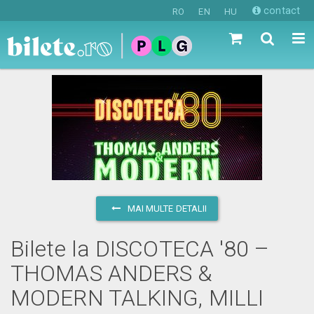
contact
RO
EN
HU
MAI MULTE DETALII
Bilete la DISCOTECA '80 –
THOMAS ANDERS &
MODERN TALKING, MILLI