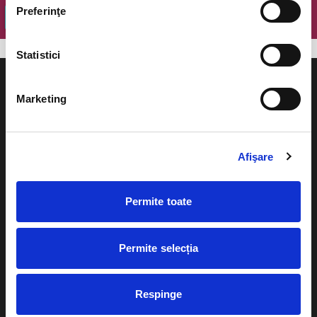
Preferinţe
OK
Statistici
Marketing
Evenimente
Ajutor
Afişare
Teatru
Cum comand bilete?
Concerte si
Permite toate
festivaluri
Plata online sau cash
Sport
Permite selecția
eBilet printat acasa
Pentru copii
Cultura
Livrare prin curier
Diverse
Respinge