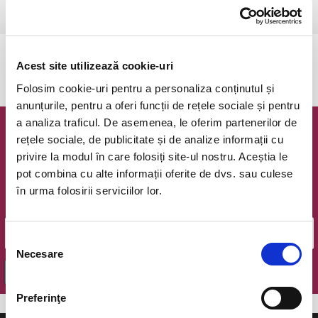
Ramnicu Valcea, Cinema Geo Saizescu
vezi pe harta
Evenimentul a expirat.
Acest site utilizează cookie-uri
Folosim cookie-uri pentru a personaliza conținutul și
anunțurile, pentru a oferi funcții de rețele sociale și pentru
a analiza traficul. De asemenea, le oferim partenerilor de
Newsletter @ Bilete.ro
rețele sociale, de publicitate și de analize informații cu
privire la modul în care folosiți site-ul nostru. Aceștia le
Oferte exclusive si o editie saptamanala cu cele mai noi
pot combina cu alte informații oferite de dvs. sau culese
evenimente.
în urma folosirii serviciilor lor.
Email
Selecția
Necesare
consimțământului
OK
Preferinţe