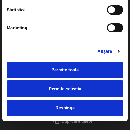
Statistici
Marketing
Evenimente
Ajutor
Teatru
Cum comand bilete?
Afişare
Concerte si
festivaluri
Plata online sau cash
Permite toate
Sport
eBilet printat acasa
Pentru copii
Cultura
Permite selecția
Livrare prin curier
Diverse
Calendar
Returnare bilete
Respinge
Duplicare bilete