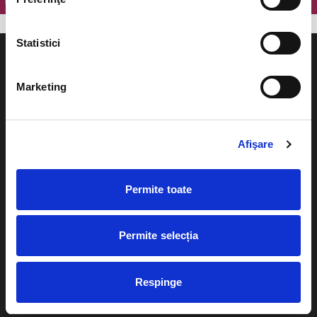
Statistici
Marketing
Evenimente
Ajutor
Afişare
Teatru
Cum comand bilete?
Concerte si
festivaluri
Permite toate
Plata online sau cash
Sport
eBilet printat acasa
Pentru copii
Permite selecția
Cultura
Livrare prin curier
Diverse
Respinge
Calendar
Returnare bilete