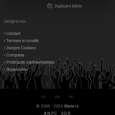
Duplicare bilete
Despre noi
Contact
Termeni si conditii
Despre Cookies
Compania
Politica de confidentialitate
Organizatori
RO
EN
HU
© 2006 - 2026
Bilete.ro
A.N.P.C.
O.D.R.