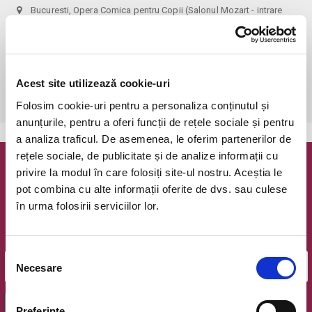
Bucuresti, Opera Comica pentru Copii (Salonul Mozart - intrare
curte)
vezi pe harta
 Biletele comandate pe www.bilete.ro cu maximum 3 zile inainte de 
spectacol, se vor achita/ridica cu o zi inaintea spectacolului la ora 
Acest site utilizează cookie-uri
12.00. Dupa aceasta ora/data, nicio comanda de biletele www.bilete.ro 
neridicata/neachitata nu mai este valabila.
Folosim cookie-uri pentru a personaliza conținutul și
anunțurile, pentru a oferi funcții de rețele sociale și pentru
a analiza traficul. De asemenea, le oferim partenerilor de
rețele sociale, de publicitate și de analize informații cu
Newsletter @ Bilete.ro
privire la modul în care folosiți site-ul nostru. Aceștia le
pot combina cu alte informații oferite de dvs. sau culese
în urma folosirii serviciilor lor.
Oferte exclusive si o editie saptamanala cu cele mai noi
evenimente.
Email
Selecția
Necesare
consimțământului
OK
Preferinţe