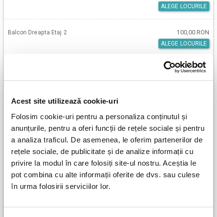
ALEGE LOCURILE
100,00 RON
Balcon Dreapta Etaj 2
ALEGE LOCURILE
100,00 RON
Balcon Stanga Etaj 1
ALEGE LOCURILE
Acest site utilizează cookie-uri
100,00 RON
Balcon Stanga Etaj 2
Folosim cookie-uri pentru a personaliza conținutul și
ALEGE LOCURILE
anunțurile, pentru a oferi funcții de rețele sociale și pentru
a analiza traficul. De asemenea, le oferim partenerilor de
100,00 RON
Parter
rețele sociale, de publicitate și de analize informații cu
ALEGE LOCURILE
privire la modul în care folosiți site-ul nostru. Aceștia le
pot combina cu alte informații oferite de dvs. sau culese
100,00 RON
Balcon
în urma folosirii serviciilor lor.
SOLD OUT