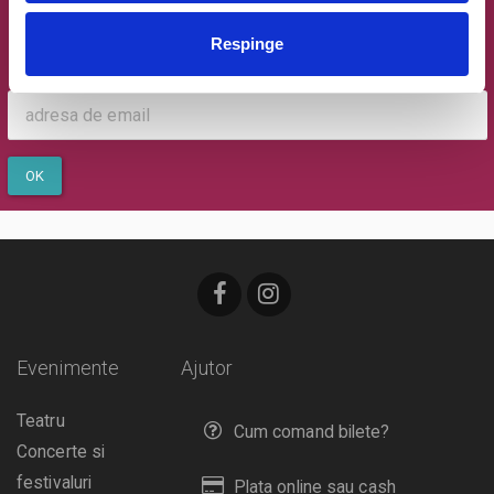
Oferte exclusive si o editie saptamanala cu cele mai noi
evenimente.
Respinge
Email
OK
Evenimente
Ajutor
Teatru
Cum comand bilete?
Concerte si
festivaluri
Plata online sau cash