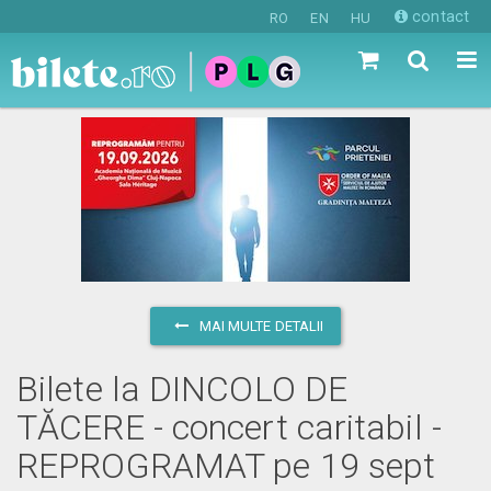
contact
RO
EN
HU
MAI MULTE DETALII
Bilete la DINCOLO DE
TĂCERE - concert caritabil -
REPROGRAMAT pe 19 sept