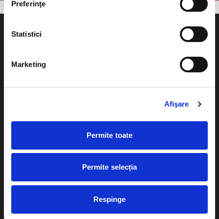
Preferinţe
Statistici
Marketing
Evenimente
Ajutor
Teatru
Cum comand bilete?
Afişare
Concerte si
festivaluri
Plata online sau cash
Sport
Permite toate
eBilet printat acasa
Pentru copii
Cultura
Permite selecția
Livrare prin curier
Diverse
Calendar
Returnare bilete
Respinge