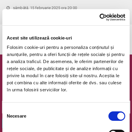
sâmbătă, 15 februarie 2025 ora 20:00
Bucuresti, Stadionul National Arcul de Triumf
vezi pe harta
Evenimentul a expirat.
Acest site utilizează cookie-uri
Folosim cookie-uri pentru a personaliza conținutul și
anunțurile, pentru a oferi funcții de rețele sociale și pentru
a analiza traficul. De asemenea, le oferim partenerilor de
Newsletter @ Bilete.ro
rețele sociale, de publicitate și de analize informații cu
privire la modul în care folosiți site-ul nostru. Aceștia le
Oferte exclusive si o editie saptamanala cu cele mai noi
pot combina cu alte informații oferite de dvs. sau culese
evenimente.
în urma folosirii serviciilor lor.
Email
Selecția
Necesare
consimțământului
OK