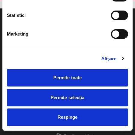
Statistici
Marketing
Evenimente
Ajutor
Teatru
Afişare
Cum comand bilete?
Concerte si
festivaluri
Plata online sau cash
Permite toate
Sport
eBilet printat acasa
Pentru copii
Permite selecția
Cultura
Livrare prin curier
Diverse
Respinge
Calendar
Returnare bilete