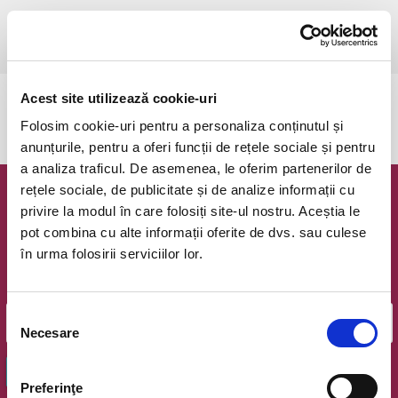
luni, 22 septembrie 2025 ora 21:00
Bucuresti, Arena Nationala
vezi pe harta
Acest site utilizează cookie-uri
Evenimentul a expirat.
Folosim cookie-uri pentru a personaliza conținutul și
anunțurile, pentru a oferi funcții de rețele sociale și pentru
a analiza traficul. De asemenea, le oferim partenerilor de
rețele sociale, de publicitate și de analize informații cu
Newsletter @ Bilete.ro
privire la modul în care folosiți site-ul nostru. Aceștia le
pot combina cu alte informații oferite de dvs. sau culese
Oferte exclusive si o editie saptamanala cu cele mai noi
în urma folosirii serviciilor lor.
evenimente.
Email
Selecția
Necesare
consimțământului
OK
Preferinţe