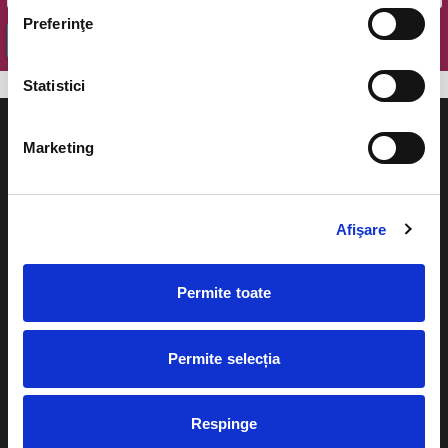
Preferinţe
OK
Statistici
Marketing
Evenimente
Ajutor
Afişare
Teatru
Cum comand bilete?
Concerte si
Permite toate
festivaluri
Plata online sau cash
Sport
Permite selecția
eBilet printat acasa
Pentru copii
Cultura
Livrare prin curier
Respinge
Diverse