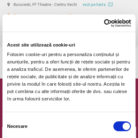
Bucuresti, FF Theatre - Centru Vechi
vezi pe harta
 Din respect pentru actori si public avem rugamintea de a va 
prezenta cu cel putin 30 de minute inainte de inceperea spectacolului. 

Dupa ora inceperii reprezentatiei, rezervarile si biletele isi pierd 
valabilitatea.
Acest site utilizează cookie-uri
Folosim cookie-uri pentru a personaliza conținutul și
Evenimentul a expirat.
anunțurile, pentru a oferi funcții de rețele sociale și pentru
a analiza traficul. De asemenea, le oferim partenerilor de
rețele sociale, de publicitate și de analize informații cu
privire la modul în care folosiți site-ul nostru. Aceștia le
pot combina cu alte informații oferite de dvs. sau culese
Newsletter @ Bilete.ro
în urma folosirii serviciilor lor.
Oferte exclusive si o editie saptamanala cu cele mai noi
evenimente.
Selecția
Email
Necesare
consimțământului