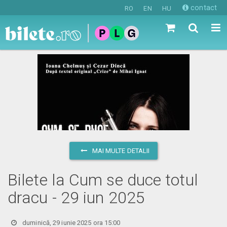
contact
RO
EN
HU
MAI MULTE DETALII
Bilete la Cum se duce totul
dracu - 29 iun 2025
duminică, 29 iunie 2025 ora 15:00