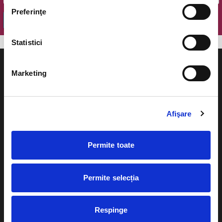
Preferinţe
OK
Statistici
Marketing
Evenimente
Ajutor
Afişare
Teatru
Cum comand bilete?
Concerte si
Permite toate
festivaluri
Plata online sau cash
Sport
Permite selecția
eBilet printat acasa
Pentru copii
Cultura
Livrare prin curier
Respinge
Diverse