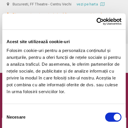
Bucuresti, FF Theatre - Centru Vechi
vezi pe harta
 Din respect pentru actori si public avem rugamintea de a va 
prezenta cu cel putin 30 de minute inainte de inceperea spectacolului. 

Dupa ora inceperii reprezentatiei, rezervarile si biletele isi pierd 
valabilitatea.
Acest site utilizează cookie-uri
Folosim cookie-uri pentru a personaliza conținutul și
Evenimentul a expirat.
anunțurile, pentru a oferi funcții de rețele sociale și pentru
a analiza traficul. De asemenea, le oferim partenerilor de
rețele sociale, de publicitate și de analize informații cu
privire la modul în care folosiți site-ul nostru. Aceștia le
pot combina cu alte informații oferite de dvs. sau culese
Newsletter @ Bilete.ro
în urma folosirii serviciilor lor.
Oferte exclusive si o editie saptamanala cu cele mai noi
evenimente.
Selecția
Email
Necesare
consimțământului