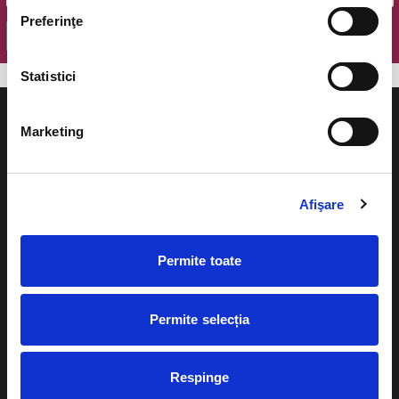
Preferinţe
OK
Statistici
Marketing
Evenimente
Ajutor
Afişare
Teatru
Cum comand bilete?
Concerte si
Permite toate
festivaluri
Plata online sau cash
Sport
Permite selecția
eBilet printat acasa
Pentru copii
Cultura
Livrare prin curier
Respinge
Diverse