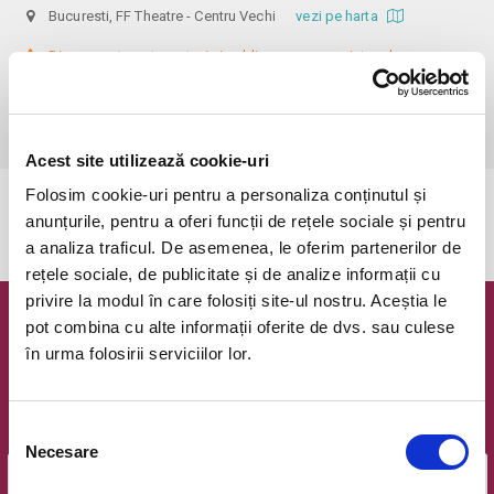
Bucuresti, FF Theatre - Centru Vechi
vezi pe harta
 Din respect pentru actori si public avem rugamintea de a va 
prezenta cu cel putin 30 de minute inainte de inceperea spectacolului. 

Dupa ora inceperii reprezentatiei, rezervarile si biletele isi pierd 
valabilitatea.
Acest site utilizează cookie-uri
Folosim cookie-uri pentru a personaliza conținutul și
Evenimentul a expirat.
anunțurile, pentru a oferi funcții de rețele sociale și pentru
a analiza traficul. De asemenea, le oferim partenerilor de
rețele sociale, de publicitate și de analize informații cu
privire la modul în care folosiți site-ul nostru. Aceștia le
pot combina cu alte informații oferite de dvs. sau culese
Newsletter @ Bilete.ro
în urma folosirii serviciilor lor.
Oferte exclusive si o editie saptamanala cu cele mai noi
evenimente.
Selecția
Email
Necesare
consimțământului