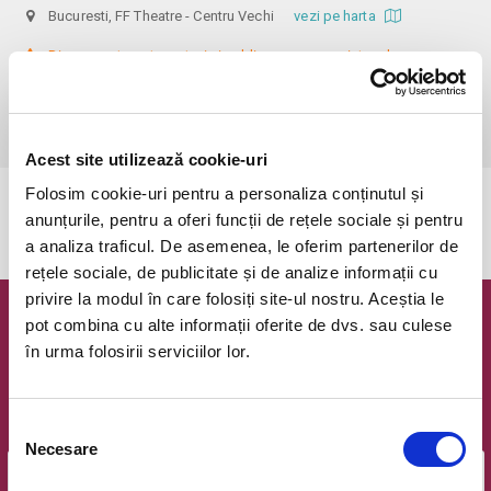
Bucuresti, FF Theatre - Centru Vechi
vezi pe harta
 Din respect pentru actori si public avem rugamintea de a va 
prezenta cu cel putin 30 de minute inainte de inceperea spectacolului. 

Dupa ora inceperii reprezentatiei, rezervarile si biletele isi pierd 
valabilitatea.
Acest site utilizează cookie-uri
Folosim cookie-uri pentru a personaliza conținutul și
Evenimentul a expirat.
anunțurile, pentru a oferi funcții de rețele sociale și pentru
a analiza traficul. De asemenea, le oferim partenerilor de
rețele sociale, de publicitate și de analize informații cu
privire la modul în care folosiți site-ul nostru. Aceștia le
pot combina cu alte informații oferite de dvs. sau culese
Newsletter @ Bilete.ro
în urma folosirii serviciilor lor.
Oferte exclusive si o editie saptamanala cu cele mai noi
evenimente.
Selecția
Email
Necesare
consimțământului