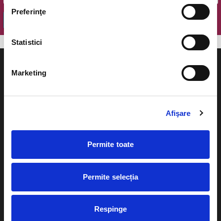
Preferinţe
OK
Statistici
Marketing
Evenimente
Ajutor
Afişare
Teatru
Cum comand bilete?
Concerte si
Permite toate
festivaluri
Plata online sau cash
Sport
Permite selecția
eBilet printat acasa
Pentru copii
Cultura
Livrare prin curier
Respinge
Diverse