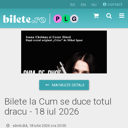
contact
RO
EN
HU
MAI MULTE DETALII
Bilete la Cum se duce totul
dracu - 18 iul 2026
sâmbătă, 18 iulie 2026 ora 20:00