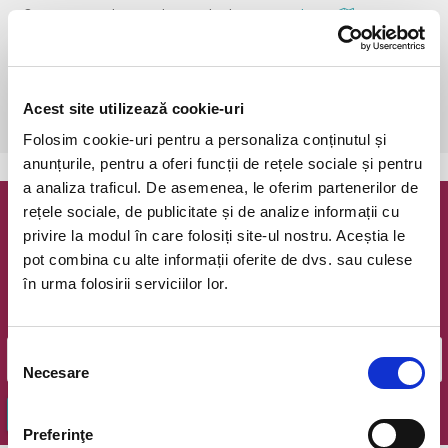
Bucuresti, The Temple Social Pub
vezi pe harta
 Din respect pentru actori si public avem rugamintea de a va 
prezenta cu cel putin 30 de minute inainte de inceperea spectacolului. 

Dupa ora inceperii reprezentatiei, rezervarile si biletele isi pierd 
Acest site utilizează cookie-uri
valabilitatea.
Folosim cookie-uri pentru a personaliza conținutul și
anunțurile, pentru a oferi funcții de rețele sociale și pentru
a analiza traficul. De asemenea, le oferim partenerilor de
rețele sociale, de publicitate și de analize informații cu
Newsletter @ Bilete.ro
privire la modul în care folosiți site-ul nostru. Aceștia le
pot combina cu alte informații oferite de dvs. sau culese
Oferte exclusive si o editie saptamanala cu cele mai noi
în urma folosirii serviciilor lor.
evenimente.
Email
Selecția
Necesare
consimțământului
OK
Preferinţe