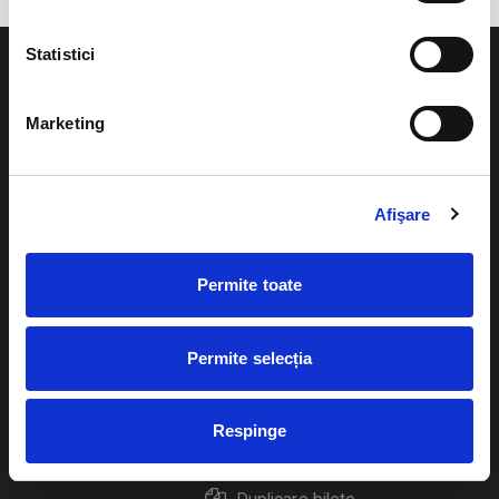
Statistici
Marketing
Evenimente
Ajutor
Teatru
Afişare
Cum comand bilete?
Concerte si
festivaluri
Plata online sau cash
Permite toate
Sport
eBilet printat acasa
Pentru copii
Permite selecția
Cultura
Livrare prin curier
Diverse
Respinge
Calendar
Returnare bilete