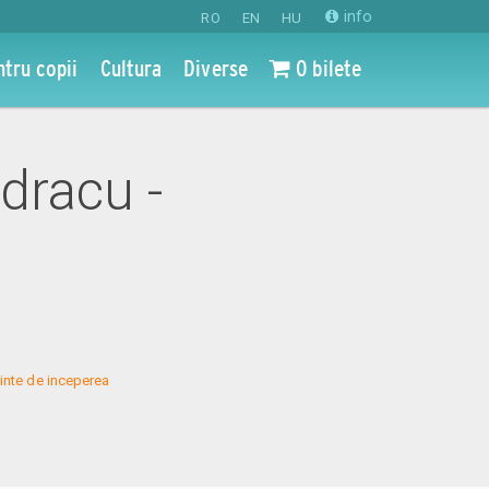
info
RO
EN
HU
ntru copii
Cultura
Diverse
0 bilete
dracu -
inte de inceperea 