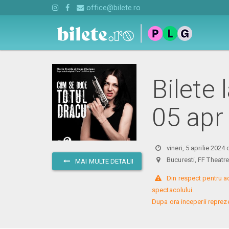
office@bilete.ro
Bilete 
05 apr
vineri, 5 aprilie 2024
Bucuresti, FF Theat
MAI MULTE DETALII
 Din respect pentru a
spectacolului. 

Dupa ora inceperii reprezent