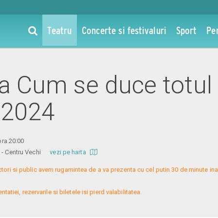
Teatru
Concerte si festivaluri
Sport
Pe
la Cum se duce totul 
 2024
 ora 20:00
re - Centru Vechi
vezi pe harta
ctori si public avem rugamintea de a va prezenta cu cel putin 30 de minute ina
atiei, rezervarile si biletele isi pierd valabilitatea.