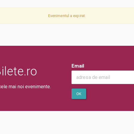
Evenimentul a expirat.
Email
lete.ro
cele mai noi evenimente.
OK