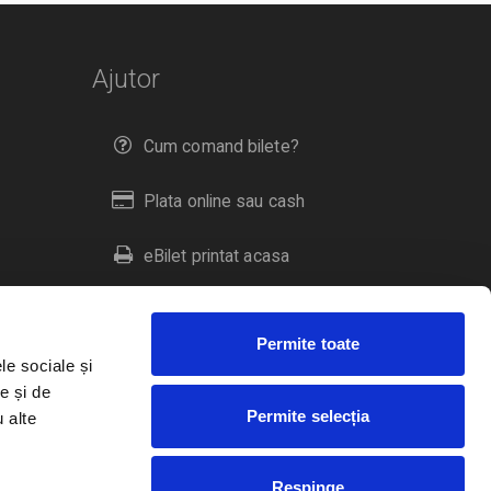
Ajutor
Cum comand bilete?
Plata online sau cash
eBilet printat acasa
Livrare prin curier
Permite toate
Returnare bilete
le sociale și
e și de
Permite selecția
u alte
Duplicare bilete
Respinge