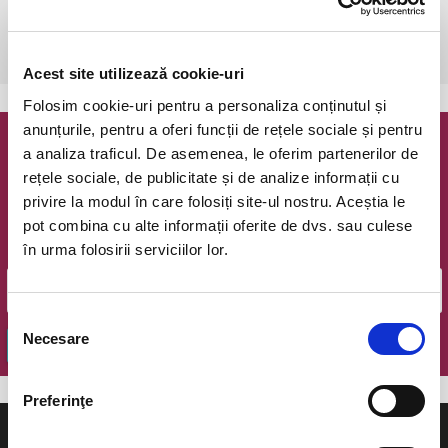
Piatra Neamt, Teatrul Tineretului, Sala Mare
vezi pe harta
 Recomandare de vârstă: 12 ani
Acest site utilizează cookie-uri
Folosim cookie-uri pentru a personaliza conținutul și
anunțurile, pentru a oferi funcții de rețele sociale și pentru
a analiza traficul. De asemenea, le oferim partenerilor de
Newsletter @ Bilete.ro
rețele sociale, de publicitate și de analize informații cu
privire la modul în care folosiți site-ul nostru. Aceștia le
Oferte exclusive si o editie saptamanala cu cele mai noi
evenimente.
pot combina cu alte informații oferite de dvs. sau culese
în urma folosirii serviciilor lor.
Email
Selecția
Necesare
consimțământului
OK
Preferinţe