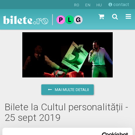
contact
RO
EN
HU
MAI MULTE DETALII
Bilete la Cultul personalității -
25 sept 2019
miercuri, 25 septembrie 2019 ora 22:00