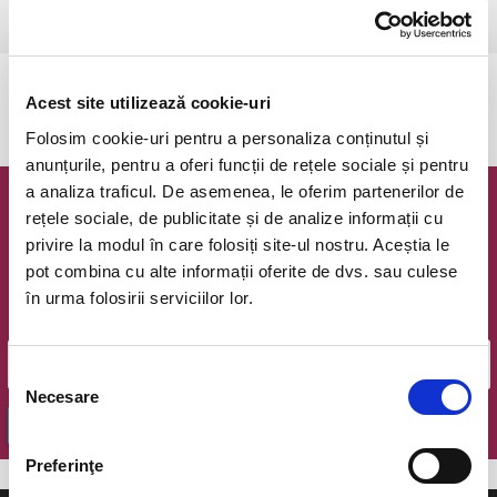
Sibiu, Sala Sporturilor Transilvania
vezi pe harta
Evenimentul a expirat.
Acest site utilizează cookie-uri
Folosim cookie-uri pentru a personaliza conținutul și
anunțurile, pentru a oferi funcții de rețele sociale și pentru
a analiza traficul. De asemenea, le oferim partenerilor de
Newsletter @ Bilete.ro
rețele sociale, de publicitate și de analize informații cu
privire la modul în care folosiți site-ul nostru. Aceștia le
Oferte exclusive si o editie saptamanala cu cele mai noi
pot combina cu alte informații oferite de dvs. sau culese
evenimente.
în urma folosirii serviciilor lor.
Email
Selecția
Necesare
consimțământului
OK
Preferinţe