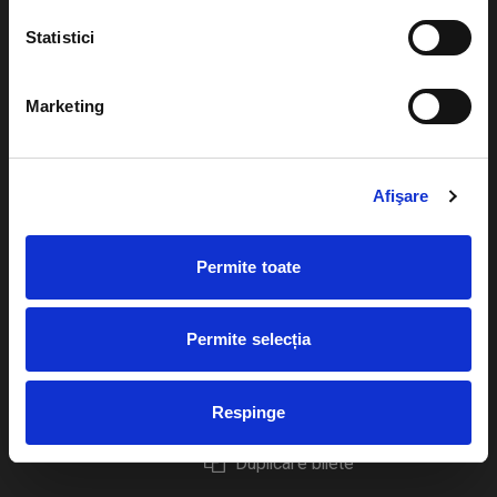
Statistici
Marketing
Evenimente
Ajutor
Teatru
Cum comand bilete?
Afişare
Concerte si
festivaluri
Plata online sau cash
Permite toate
Sport
eBilet printat acasa
Pentru copii
Cultura
Permite selecția
Livrare prin curier
Diverse
Calendar
Returnare bilete
Respinge
Duplicare bilete