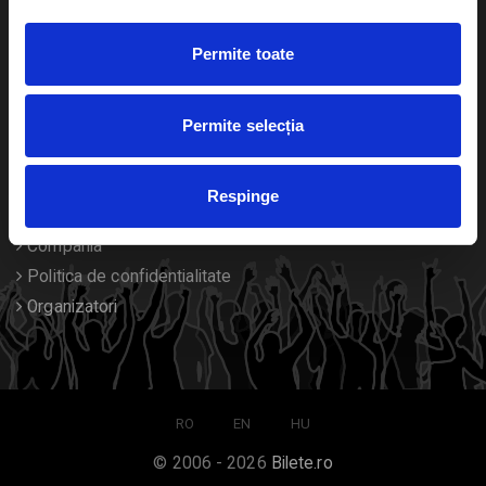
Duplicare bilete
Permite toate
Despre noi
Permite selecția
Contact
Termeni si conditii
Respinge
Despre Cookies
Compania
Politica de confidentialitate
Organizatori
RO
EN
HU
© 2006 - 2026
Bilete.ro