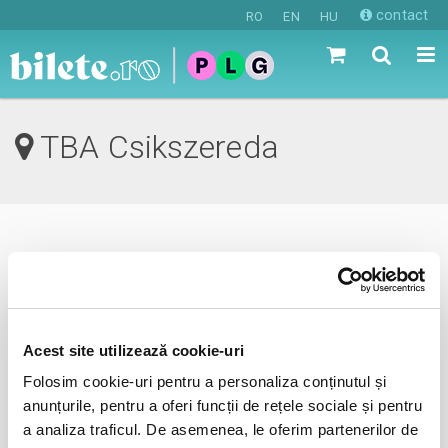
contact
RO
EN
HU
TBA Csikszereda
0 evenimente in viitorul apropiat
revino mai tarziu
Acest site utilizează cookie-uri
Folosim cookie-uri pentru a personaliza conținutul și
anunta-ma pe email cand apare urmatorul eveniment la
anunțurile, pentru a oferi funcții de rețele sociale și pentru
TBA
a analiza traficul. De asemenea, le oferim partenerilor de