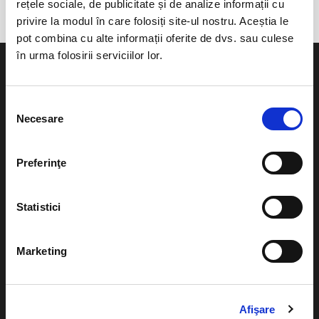
rețele sociale, de publicitate și de analize informații cu
privire la modul în care folosiți site-ul nostru. Aceștia le
pot combina cu alte informații oferite de dvs. sau culese
în urma folosirii serviciilor lor.
Selecția
Necesare
consimțământului
Evenimente
Ajutor
Teatru
Preferinţe
Cum comand bilete?
Concerte si
festivaluri
Plata online sau cash
Statistici
Sport
eBilet printat acasa
Pentru copii
Marketing
Cultura
Livrare prin curier
Diverse
Calendar
Returnare bilete
Afişare