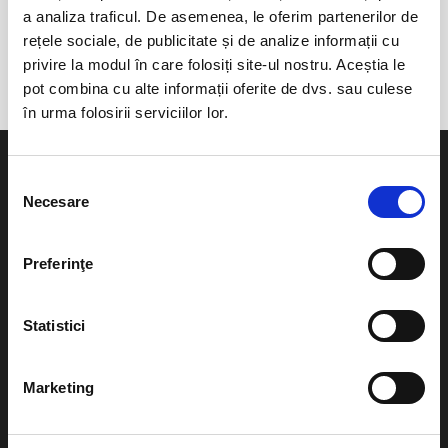
a analiza traficul. De asemenea, le oferim partenerilor de
anunta-ma pe email cand apare urmatorul eveniment la
rețele sociale, de publicitate și de analize informații cu
Sapientia Erdélyi Magyar Tudományegyetem
privire la modul în care folosiți site-ul nostru. Aceștia le
pot combina cu alte informații oferite de dvs. sau culese
în urma folosirii serviciilor lor.
Selecția
Necesare
consimțământului
Evenimente
Ajutor
Preferinţe
Teatru
Cum comand bilete?
Concerte si
Statistici
festivaluri
Plata online sau cash
Sport
Marketing
eBilet printat acasa
Pentru copii
Cultura