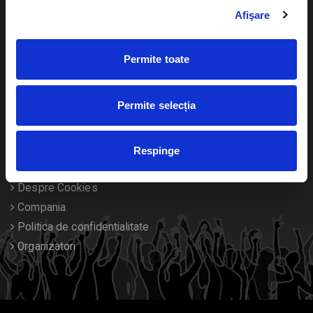
Livrare prin curier
Diverse
Afişare
Calendar
Returnare bilete
Permite toate
Duplicare bilete
Permite selecția
Despre noi
Contact
Respinge
Termeni si conditii
Despre Cookies
Compania
Politica de confidentialitate
Organizatori