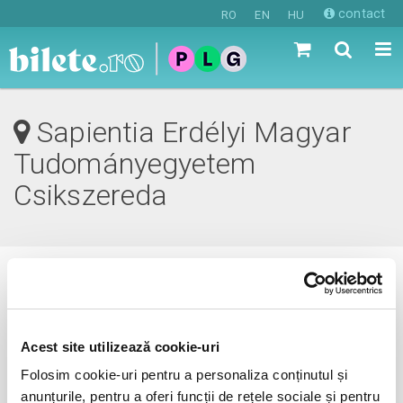
contact
RO
EN
HU
Sapientia Erdélyi Magyar
Tudományegyetem
Csikszereda
0 evenimente in viitorul apropiat
revino mai tarziu
Acest site utilizează cookie-uri
Folosim cookie-uri pentru a personaliza conținutul și
anunțurile, pentru a oferi funcții de rețele sociale și pentru