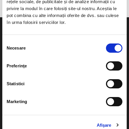
rețele sociale, de publicitate și de analize informații cu
privire la modul în care folosiți site-ul nostru. Aceștia le
pot combina cu alte informații oferite de dvs. sau culese
în urma folosirii serviciilor lor.
Selecția
Necesare
consimțământului
Evenimente
Ajutor
Teatru
Preferinţe
Cum comand bilete?
Concerte si
festivaluri
Plata online sau cash
Statistici
Sport
eBilet printat acasa
Pentru copii
Marketing
Cultura
Livrare prin curier
Diverse
Calendar
Returnare bilete
Afişare