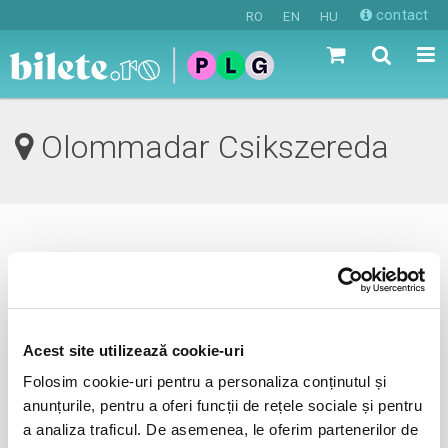
contact
RO
EN
HU
Olommadar Csikszereda
0 evenimente in viitorul apropiat
revino mai tarziu
Acest site utilizează cookie-uri
Folosim cookie-uri pentru a personaliza conținutul și
anunta-ma pe email cand apare urmatorul eveniment la
anunțurile, pentru a oferi funcții de rețele sociale și pentru
Olommadar
a analiza traficul. De asemenea, le oferim partenerilor de