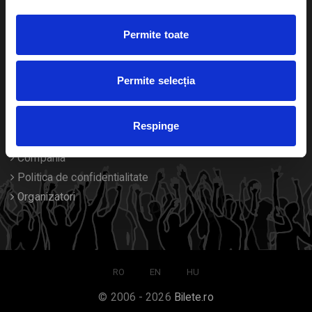
Duplicare bilete
Permite toate
Despre noi
Permite selecția
Contact
Termeni si conditii
Respinge
Despre Cookies
Compania
Politica de confidentialitate
Organizatori
RO
EN
HU
© 2006 - 2026
Bilete.ro