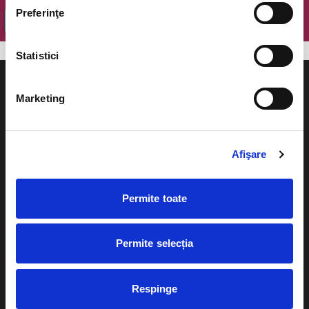
Preferinţe
OK
Statistici
Marketing
Evenimente
Ajutor
Afişare
Teatru
Cum comand bilete?
Concerte si
Permite toate
festivaluri
Plata online sau cash
Sport
Permite selecția
eBilet printat acasa
Pentru copii
Cultura
Livrare prin curier
Respinge
Diverse