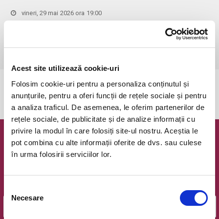
vineri, 29 mai 2026 ora 19:00
Bucuresti, Sala Radio
vezi pe harta
 Accesul persoanelor sub 6 ani este STRICT INTERZIS! Accesul in 
sala de concert este permis doar pana la ora 18:55!
Acest site utilizează cookie-uri
Folosim cookie-uri pentru a personaliza conținutul și
Evenimentul a expirat.
anunțurile, pentru a oferi funcții de rețele sociale și pentru
a analiza traficul. De asemenea, le oferim partenerilor de
rețele sociale, de publicitate și de analize informații cu
privire la modul în care folosiți site-ul nostru. Aceștia le
Newsletter @ Bilete.ro
pot combina cu alte informații oferite de dvs. sau culese
în urma folosirii serviciilor lor.
Oferte exclusive si o editie saptamanala cu cele mai noi
evenimente.
Selecția
Email
Necesare
consimțământului