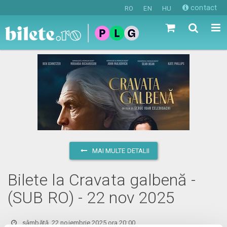
contact
RO
EN
HU
MAI MULTE DETALII
Bilete la Cravata galbenă -
(SUB RO) - 22 nov 2025
sâmbătă, 22 noiembrie 2025 ora 20:00