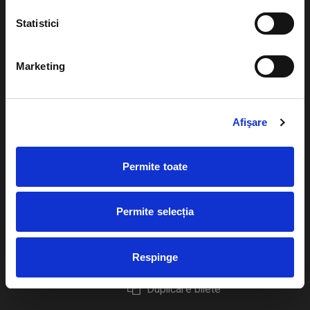
Statistici
Marketing
Evenimente
Ajutor
Teatru
Cum comand bilete?
Afişare
Concerte si
festivaluri
Plata online sau cash
Permite toate
Sport
eBilet printat acasa
Pentru copii
Cultura
Permite selecția
Livrare prin curier
Diverse
Calendar
Returnare bilete
Respinge
Duplicare bilete