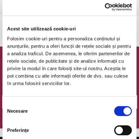
Csikszereda, Csiki Mozi
vezi pe harta
Evenimentul a expirat.
Acest site utilizează cookie-uri
Folosim cookie-uri pentru a personaliza conținutul și
anunțurile, pentru a oferi funcții de rețele sociale și pentru
a analiza traficul. De asemenea, le oferim partenerilor de
Newsletter @ Bilete.ro
rețele sociale, de publicitate și de analize informații cu
privire la modul în care folosiți site-ul nostru. Aceștia le
Oferte exclusive si o editie saptamanala cu cele mai noi
pot combina cu alte informații oferite de dvs. sau culese
evenimente.
în urma folosirii serviciilor lor.
Email
Selecția
Necesare
consimțământului
OK
Preferinţe