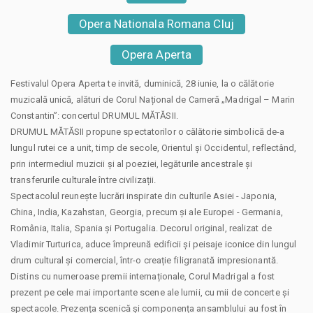
Opera Nationala Romana Cluj
Opera Aperta
Festivalul Opera Aperta te invită, duminică, 28 iunie, la o călătorie
muzicală unică, alături de Corul Național de Cameră „Madrigal – Marin
Constantin”: concertul DRUMUL MĂTĂSII.
DRUMUL MĂTĂSII propune spectatorilor o călătorie simbolică de-a
lungul rutei ce a unit, timp de secole, Orientul și Occidentul, reflectând,
prin intermediul muzicii și al poeziei, legăturile ancestrale și
transferurile culturale între civilizații.
Spectacolul reunește lucrări inspirate din culturile Asiei - Japonia,
China, India, Kazahstan, Georgia, precum și ale Europei - Germania,
România, Italia, Spania și Portugalia. Decorul original, realizat de
Vladimir Turturica, aduce împreună edificii și peisaje iconice din lungul
drum cultural și comercial, într-o creație filigranată impresionantă.
Distins cu numeroase premii internaționale, Corul Madrigal a fost
prezent pe cele mai importante scene ale lumii, cu mii de concerte și
spectacole. Prezența scenică și componența ansamblului au fost în