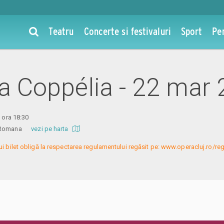
Teatru
Concerte si festivaluri
Sport
Pe
 la Coppélia - 22 mar
9 ora 18:30
ra Romana
vezi pe harta
ui bilet obligă la respectarea regulamentului regăsit pe: www.operacluj.ro/re