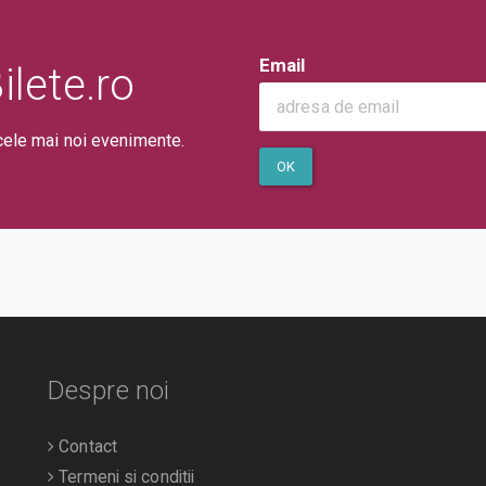
Email
lete.ro
cele mai noi evenimente.
OK
Despre noi
Contact
Termeni si conditii