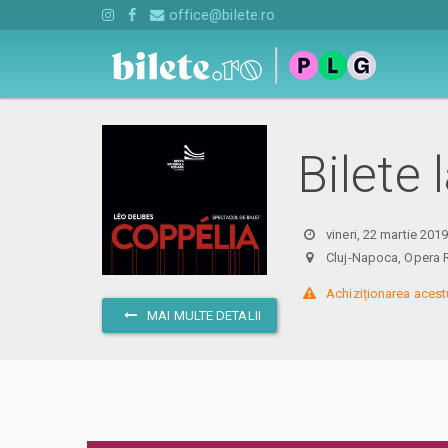
office@bilete.ro
Bilete
vineri, 22 martie 201
Cluj-Napoca, Ope
 Achiziționarea acest
MAI MULTE DETALII