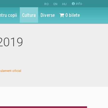
info
RO
EN
HU
ntru copii
Cultura
Diverse
0 bilete
 2019
gulament-oficial