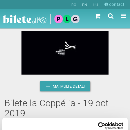
contact
RO
EN
HU
MAI MULTE DETALII
Bilete la Coppélia - 19 oct
2019
sâmbătă, 19 octombrie 2019 ora 11:30