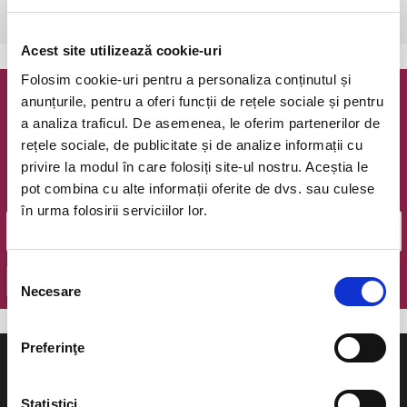
Cluj-Napoca, Opera Romana
vezi pe harta
Acest site utilizează cookie-uri
Folosim cookie-uri pentru a personaliza conținutul și
anunțurile, pentru a oferi funcții de rețele sociale și pentru
Newsletter @ Bilete.ro
a analiza traficul. De asemenea, le oferim partenerilor de
rețele sociale, de publicitate și de analize informații cu
Oferte exclusive si o editie saptamanala cu cele mai noi
privire la modul în care folosiți site-ul nostru. Aceștia le
evenimente.
pot combina cu alte informații oferite de dvs. sau culese
Email
în urma folosirii serviciilor lor.
Selecția
OK
Necesare
consimțământului
Preferinţe
Statistici