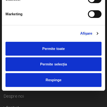
Evenimente
Ajutor
Marketing
Teatru
Cum comand bilete?
Concerte si
festivaluri
Afişare
Plata online sau cash
Sport
eBilet printat acasa
Pentru copii
Permite toate
Cultura
Livrare prin curier
Diverse
Permite selecția
Calendar
Returnare bilete
Respinge
Duplicare bilete
Despre noi