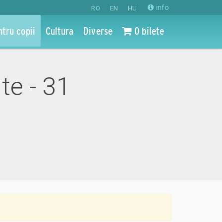
info
RO
EN
HU
ntru copii
Cultura
Diverse
0 bilete
ite - 31