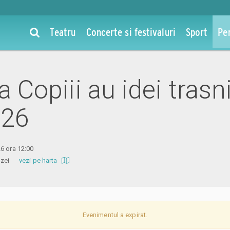
Teatru
Concerte si festivaluri
Sport
Pe
la Copiii au idei trasn
026
6 ora 12:00
 Amzei
vezi pe harta
Evenimentul a expirat.