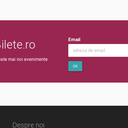
Email
lete.ro
cele mai noi evenimente.
OK
Despre noi