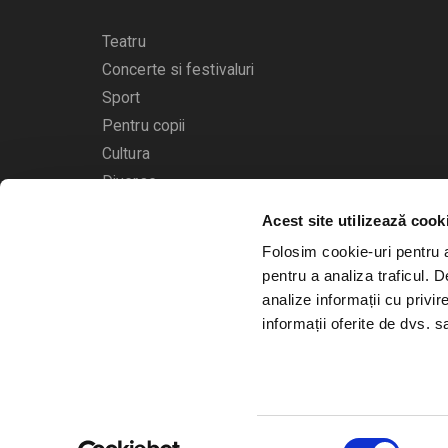
Teatru
Concerte si festivaluri
Sport
Pentru copii
Cultura
Diverse
Acest site utilizează cook
Calendarul evenimentelor
Folosim cookie-uri pentru a 
pentru a analiza traficul. 
analize informații cu privir
informații oferite de dvs. sa
© 2006 - 2026
Bilete.ro
Selecția
A.N.P.C.
O.D.R.