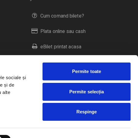
Cum comand bilete?
Plata online sau cash
eBilet printat acasa
Livrare prin curier
Permite toate
Returnare bilete
le sociale și
e și de
Permite selecția
u alte
Duplicare bilete
Respinge
RO
EN
HU