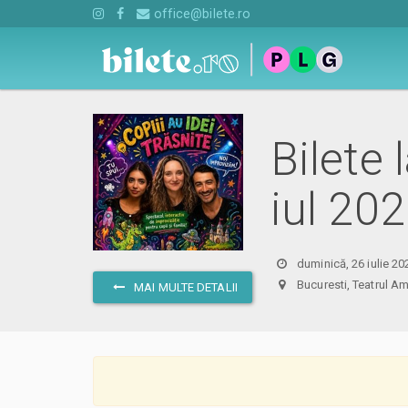
office@bilete.ro
Bilete 
iul 20
duminică, 26 iulie 20
Bucuresti, Teatrul
MAI MULTE DETALII