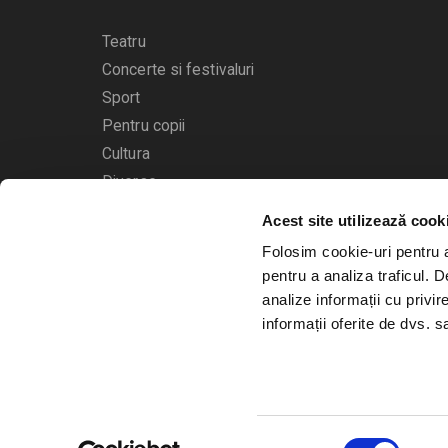
Teatru
Concerte si festivaluri
Sport
Pentru copii
Cultura
Diverse
Acest site utilizează cook
Calendarul evenimentelor
Folosim cookie-uri pentru a 
pentru a analiza traficul. 
analize informații cu privir
informații oferite de dvs. sa
© 2006 - 2026
Bilete.ro
Selecția
A.N.P.C.
O.D.R.