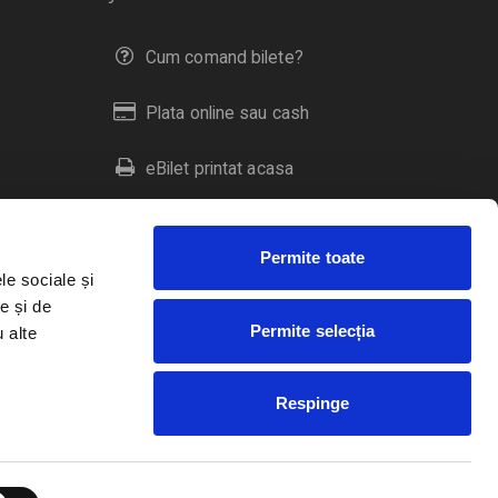
Cum comand bilete?
Plata online sau cash
eBilet printat acasa
Livrare prin curier
Permite toate
Returnare bilete
le sociale și
e și de
Permite selecția
u alte
Duplicare bilete
Respinge
RO
EN
HU