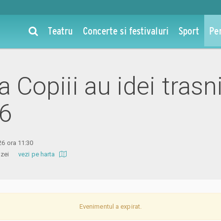
Teatru
Concerte si festivaluri
Sport
Pe
la Copiii au idei trasn
26
26 ora 11:30
 Amzei
vezi pe harta
Evenimentul a expirat.