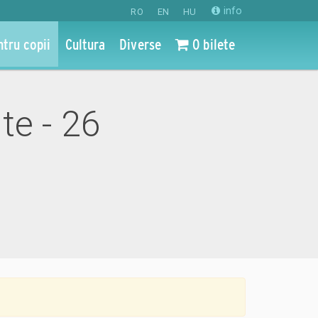
info
RO
EN
HU
ntru copii
Cultura
Diverse
0 bilete
ite - 26