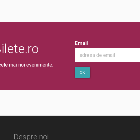
Email
lete.ro
cele mai noi evenimente.
OK
Despre noi