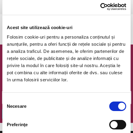
Bucuresti, Teatrul Amzei
vezi pe harta
Evenimentul a expirat.
Acest site utilizează cookie-uri
Folosim cookie-uri pentru a personaliza conținutul și
anunțurile, pentru a oferi funcții de rețele sociale și pentru
a analiza traficul. De asemenea, le oferim partenerilor de
Newsletter @ Bilete.ro
rețele sociale, de publicitate și de analize informații cu
privire la modul în care folosiți site-ul nostru. Aceștia le
Oferte exclusive si o editie saptamanala cu cele mai noi
pot combina cu alte informații oferite de dvs. sau culese
evenimente.
în urma folosirii serviciilor lor.
Email
Selecția
Necesare
consimțământului
OK
Preferinţe