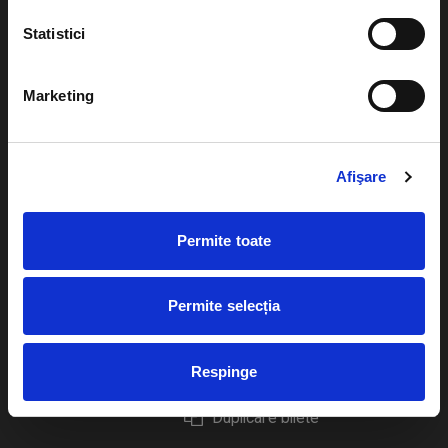
Statistici
Marketing
Evenimente
Ajutor
Teatru
Cum comand bilete?
Afişare
Concerte si
festivaluri
Plata online sau cash
Permite toate
Sport
eBilet printat acasa
Pentru copii
Cultura
Permite selecția
Livrare prin curier
Diverse
Calendar
Returnare bilete
Respinge
Duplicare bilete