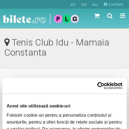
contact
RO
EN
HU
Tenis Club Idu - Mamaia
Constanta
0 evenimente in viitorul apropiat
revino mai tarziu
Acest site utilizează cookie-uri
Folosim cookie-uri pentru a personaliza conținutul și
anunțurile, pentru a oferi funcții de rețele sociale și pentru
anunta-ma pe email cand apare urmatorul eveniment la
a analiza traficul. De asemenea, le oferim partenerilor de