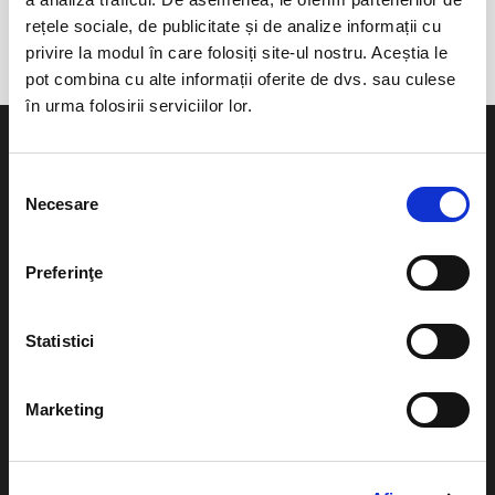
Tenis Club Idu - Mamaia
rețele sociale, de publicitate și de analize informații cu
privire la modul în care folosiți site-ul nostru. Aceștia le
pot combina cu alte informații oferite de dvs. sau culese
în urma folosirii serviciilor lor.
Selecția
Necesare
consimțământului
Evenimente
Ajutor
Preferinţe
Teatru
Cum comand bilete?
Concerte si
Statistici
festivaluri
Plata online sau cash
Sport
eBilet printat acasa
Marketing
Pentru copii
Cultura
Livrare prin curier
Diverse