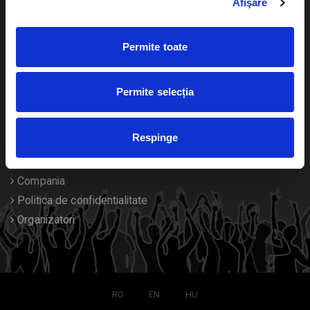
Afişare
Calendar
Returnare bilete
Permite toate
Duplicare bilete
Despre noi
Permite selecția
Contact
Respinge
Termeni si conditii
Despre Cookies
Compania
Politica de confidentialitate
Organizatori
RO
EN
HU