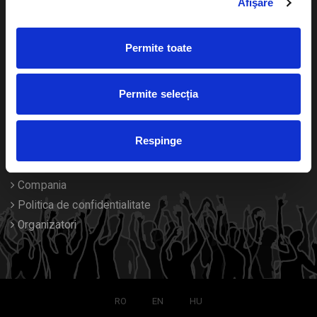
Afişare
Calendar
Returnare bilete
Permite toate
Duplicare bilete
Despre noi
Permite selecția
Contact
Respinge
Termeni si conditii
Despre Cookies
Compania
Politica de confidentialitate
Organizatori
RO
EN
HU