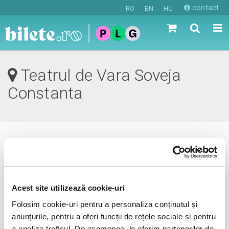
contact
RO
EN
HU
Teatrul de Vara Soveja
Constanta
0 evenimente in viitorul apropiat
revino mai tarziu
Acest site utilizează cookie-uri
Folosim cookie-uri pentru a personaliza conținutul și
anunțurile, pentru a oferi funcții de rețele sociale și pentru
anunta-ma pe email cand apare urmatorul eveniment la
a analiza traficul. De asemenea, le oferim partenerilor de