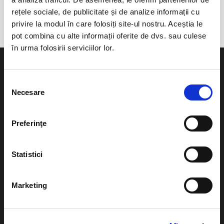
Teatrul de Vara Soveja
rețele sociale, de publicitate și de analize informații cu
privire la modul în care folosiți site-ul nostru. Aceștia le
pot combina cu alte informații oferite de dvs. sau culese
în urma folosirii serviciilor lor.
Selecția
Necesare
consimțământului
Evenimente
Ajutor
Preferinţe
Teatru
Cum comand bilete?
Concerte si
Statistici
festivaluri
Plata online sau cash
Sport
eBilet printat acasa
Marketing
Pentru copii
Cultura
Livrare prin curier
Diverse