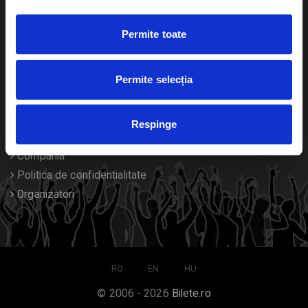
Duplicare bilete
Permite toate
Despre noi
Permite selecția
Contact
Termeni si conditii
Respinge
Despre Cookies
Compania
Politica de confidentialitate
Organizatori
RO
EN
HU
© 2006 - 2026
Bilete.ro