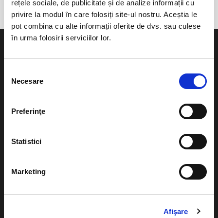
rețele sociale, de publicitate și de analize informații cu
privire la modul în care folosiți site-ul nostru. Aceștia le
pot combina cu alte informații oferite de dvs. sau culese
în urma folosirii serviciilor lor.
Selecția
Necesare
consimțământului
Evenimente
Ajutor
Teatru
Preferinţe
Cum comand bilete?
Concerte si
festivaluri
Plata online sau cash
Statistici
Sport
eBilet printat acasa
Pentru copii
Marketing
Cultura
Livrare prin curier
Diverse
Calendar
Returnare bilete
Afişare