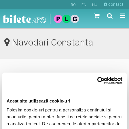
contact
RO
EN
HU
Navodari Constanta
0 evenimente in viitorul apropiat
revino mai tarziu
Acest site utilizează cookie-uri
Folosim cookie-uri pentru a personaliza conținutul și
anunta-ma pe email cand apare urmatorul eveniment la
anunțurile, pentru a oferi funcții de rețele sociale și pentru
Navodari
a analiza traficul. De asemenea, le oferim partenerilor de