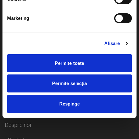
Evenimente
Ajutor
Marketing
Teatru
Cum comand bilete?
Concerte si
festivaluri
Afişare
Plata online sau cash
Sport
eBilet printat acasa
Pentru copii
Permite toate
Cultura
Livrare prin curier
Diverse
Permite selecția
Calendar
Returnare bilete
Respinge
Duplicare bilete
Despre noi