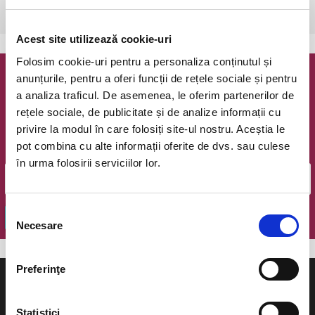
Arad, Filarmonica de Stat
vezi pe harta
Acest site utilizează cookie-uri
Folosim cookie-uri pentru a personaliza conținutul și
anunțurile, pentru a oferi funcții de rețele sociale și pentru
Newsletter @ Bilete.ro
a analiza traficul. De asemenea, le oferim partenerilor de
rețele sociale, de publicitate și de analize informații cu
Oferte exclusive si o editie saptamanala cu cele mai noi
privire la modul în care folosiți site-ul nostru. Aceștia le
evenimente.
pot combina cu alte informații oferite de dvs. sau culese
Email
în urma folosirii serviciilor lor.
Selecția
OK
Necesare
consimțământului
Preferinţe
Statistici