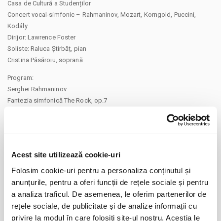
Casa de Cultură a Studenților
Concert vocal-simfonic – Rahmaninov, Mozart, Korngold, Puccini,
Kodály
Dirijor: Lawrence Foster
Soliste: Raluca Știrbăț, pian
Cristina Păsăroiu, soprană
Program:
Serghei Rahmaninov
Fantezia simfonică The Rock, op.7
Concertul nr. 2 pentru pian și orchestră în do minor, op. 18
Wolfgang Amadeus Mozart
Aria Come scoglio din opera Cosi fan tutte
Acest site utilizează cookie-uri
Erich Wolfgang Korngold
Folosim cookie-uri pentru a personaliza conținutul și
Liedul Glück, das mir verblieb din opera Die tote Stadt
anunțurile, pentru a oferi funcții de rețele sociale și pentru
Giaccomo Puccini
CONTINUARE
a analiza traficul. De asemenea, le oferim partenerilor de
Aria Un bel di vedremo din opera Madama Butterfly
rețele sociale, de publicitate și de analize informații cu
Distribuie aceasta pagina
Zoltán Kodály
privire la modul în care folosiți site-ul nostru. Aceștia le