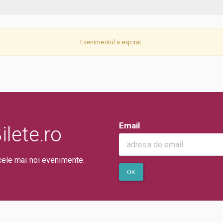
Evenimentul a expirat.
Email
lete.ro
cele mai noi evenimente.
OK