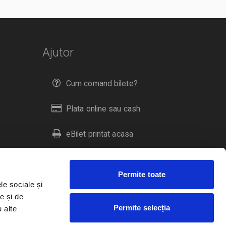
Ajutor
Cum comand bilete?
Plata online sau cash
eBilet printat acasa
Livrare prin curier
Permite toate
Returnare bilete
le sociale și
e și de
Permite selecția
u alte
Duplicare bilete