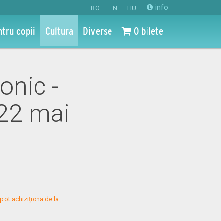
info
RO
EN
HU
ntru copii
Cultura
Diverse
0 bilete
onic -
 22 mai
pot achiziționa de la 