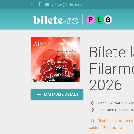
office@bilete.ro
Bilete 
Filarm
2026
MAI MULTE DETALII
vineri, 22 mai 2026 o
Iasi, Casa de Cultur
 Biletele se pot achiz
casieria Filarmonicii.