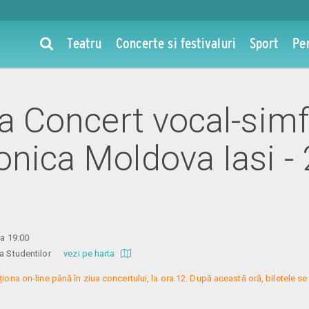
Teatru
Concerte si festivaluri
Sport
Pe
la Concert vocal-simf
onica Moldova Iasi -
ra 19:00
a a Studentilor
vezi pe harta
iționa on-line până în ziua concertului, la ora 12. După această oră, biletele se 