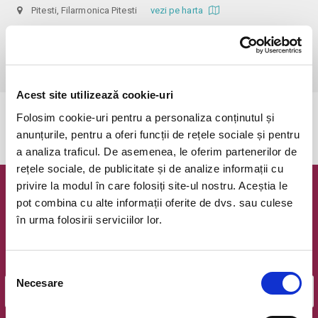
Pitesti, Filarmonica Pitesti
vezi pe harta
 Abonatii Filarmonicii beneficiaza de reducerea biletului cu 50%, 
biletele cu pret redus se achizitioneaza exclusiv de la Casa de bilete a 
Filarmonicii Pitesti,in baza abonamentului. 
Acest site utilizează cookie-uri
Folosim cookie-uri pentru a personaliza conținutul și
Evenimentul a expirat.
anunțurile, pentru a oferi funcții de rețele sociale și pentru
a analiza traficul. De asemenea, le oferim partenerilor de
rețele sociale, de publicitate și de analize informații cu
privire la modul în care folosiți site-ul nostru. Aceștia le
Newsletter @ Bilete.ro
pot combina cu alte informații oferite de dvs. sau culese
în urma folosirii serviciilor lor.
Oferte exclusive si o editie saptamanala cu cele mai noi
evenimente.
Email
Selecția
Necesare
consimțământului