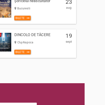
Șoricelul neascultător
23
aug
Bucuresti
BILETE
DINCOLO DE TĂCERE
19
sept
Cluj-Napoca
BILETE