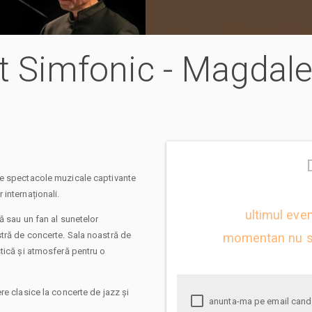
rt Simfonic - Magdale
de spectacole muzicale captivante
r internaționali.
ultimul eve
ă sau un fan al sunetelor
tră de concerte. Sala noastră de
momentan nu s
tică și atmosferă pentru o
re clasice la concerte de jazz și
anunta-ma pe email cand apare urmatorul eveniment la Concert Simfonic -