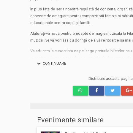
În plus față de seria noastră regulată de concerte, organi
concerte de omagiare pentru compozitorii famosi și sărbăt
educaționale pentru copii și familii.
Alăturați-vă nouă pentru o noapte de magie muzicală la Fila
muzicii live vă vor lăsa cu dorința de a vă reintoarce sa mai 
Va aducem la cunostinta ca pe langa preturile biletelor sau
si costuri aditionale ce trebuie suportate de dvs., respectiv
CONTINUARE
emitere bilet, comisioane, cost de livrare (in cazul in care veti
biletului/abonamentului); cost Asigurare En Garde (in cazul 
unei asigurari de bilete), costuri identificate separat in pasi
Distribuie aceasta pagin
Prin cumpararea unui bilet sau abonament de pe site-ul nost
sa respecte Regulile de participare si acces la eveniment,
ului Bilete.ro
Taxe servicii aplicabile per bilet:
Taxa administrare - 2%
Evenimente similare
Taxa procesare - 2 lei