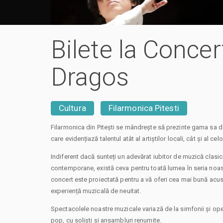
Bilete la Conce
Dragos
Cultura
Filarmonica Pitesti
Filarmonica din Pitești se mândrește să prezinte gama sa 
care evidențiază talentul atât al artiștilor locali, cât și al celo
Indiferent dacă sunteți un adevărat iubitor de muzică clasic
contemporane, există ceva pentru toată lumea în seria noas
concert este proiectată pentru a vă oferi cea mai bună acus
experiență muzicală de neuitat.
Spectacolele noastre muzicale variază de la simfonii și ope
pop, cu soliști și ansambluri renumite.