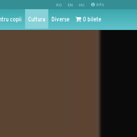
info
RO
EN
HU
ntru copii
Cultura
Diverse
0 bilete