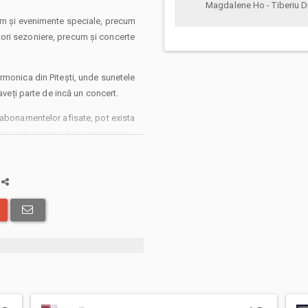
Magdalene Ho - Tiberiu 
zăm și evenimente speciale, precum
ori sezoniere, precum și concerte
rmonica din Pitești, unde sunetele
aveți parte de incă un concert.
 abonamentelor afisate, pot exista
: taxe de intermediere, procesare,
 solicita livrarea prin curier a
in care veti opta pentru incheierea
i comenzii.
a
ru Bilete.ro, cumparatorul se obliga
 precum si
Termenii si Conditiile
site-