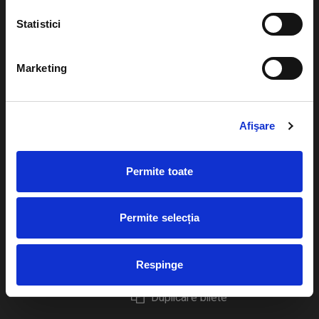
Statistici
Marketing
Evenimente
Ajutor
Teatru
Cum comand bilete?
Afişare
Concerte si
festivaluri
Plata online sau cash
Permite toate
Sport
eBilet printat acasa
Pentru copii
Cultura
Permite selecția
Livrare prin curier
Diverse
Calendar
Returnare bilete
Respinge
Duplicare bilete