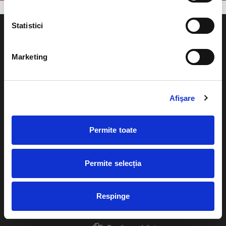
Statistici
Marketing
Evenimente
Ajutor
Teatru
Afişare
Cum comand bilete?
Concerte si
festivaluri
Plata online sau cash
Permite toate
Sport
eBilet printat acasa
Pentru copii
Permite selecția
Cultura
Livrare prin curier
Diverse
Respinge
Calendar
Returnare bilete