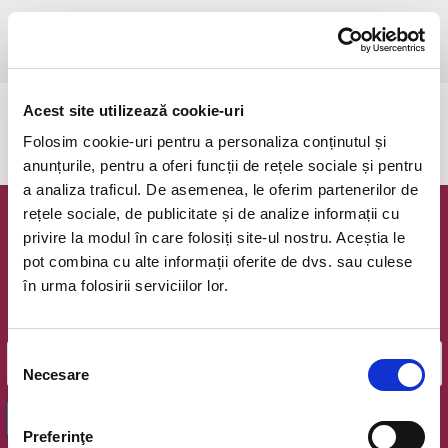
joi, 25 mai 2023 ora 19:00
Pitesti, Filarmonica Pitesti
vezi pe harta
Acest site utilizează cookie-uri
Evenimentul a expirat.
Folosim cookie-uri pentru a personaliza conținutul și
anunțurile, pentru a oferi funcții de rețele sociale și pentru
a analiza traficul. De asemenea, le oferim partenerilor de
rețele sociale, de publicitate și de analize informații cu
Newsletter @ Bilete.ro
privire la modul în care folosiți site-ul nostru. Aceștia le
pot combina cu alte informații oferite de dvs. sau culese
Oferte exclusive si o editie saptamanala cu cele mai noi
în urma folosirii serviciilor lor.
evenimente.
Email
Selecția
Necesare
consimțământului
OK
Preferinţe