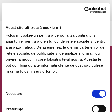
joi, 16 noiembrie 2023 ora 19:00
Pitesti, Filarmonica Pitesti (Sala Simfonia)
vezi pe harta
Acest site utilizează cookie-uri
Evenimentul a expirat.
Folosim cookie-uri pentru a personaliza conținutul și
anunțurile, pentru a oferi funcții de rețele sociale și pentru
a analiza traficul. De asemenea, le oferim partenerilor de
rețele sociale, de publicitate și de analize informații cu
Newsletter @ Bilete.ro
privire la modul în care folosiți site-ul nostru. Aceștia le
pot combina cu alte informații oferite de dvs. sau culese
Oferte exclusive si o editie saptamanala cu cele mai noi
în urma folosirii serviciilor lor.
evenimente.
Email
Selecția
Necesare
consimțământului
OK
Preferinţe