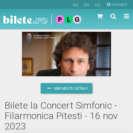
contact
RO
EN
HU
MAI MULTE DETALII
Bilete la Concert Simfonic -
Filarmonica Pitesti - 16 nov
2023