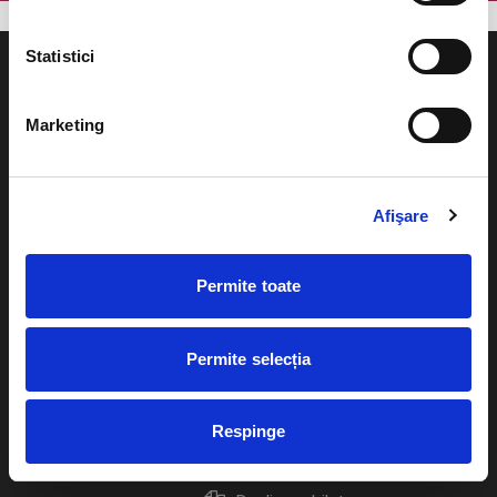
Statistici
Marketing
Evenimente
Ajutor
Teatru
Afişare
Cum comand bilete?
Concerte si
festivaluri
Plata online sau cash
Permite toate
Sport
eBilet printat acasa
Pentru copii
Permite selecția
Cultura
Livrare prin curier
Diverse
Respinge
Calendar
Returnare bilete