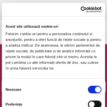
joi, 14 martie 2024 ora 19:00
Pitesti, Filarmonica Pitesti
vezi pe harta
Acest site utilizează cookie-uri
Evenimentul a expirat.
Folosim cookie-uri pentru a personaliza conținutul și
anunțurile, pentru a oferi funcții de rețele sociale și pentru
a analiza traficul. De asemenea, le oferim partenerilor de
rețele sociale, de publicitate și de analize informații cu
Newsletter @ Bilete.ro
privire la modul în care folosiți site-ul nostru. Aceștia le
pot combina cu alte informații oferite de dvs. sau culese
Oferte exclusive si o editie saptamanala cu cele mai noi
în urma folosirii serviciilor lor.
evenimente.
Email
Selecția
Necesare
consimțământului
OK
Preferinţe