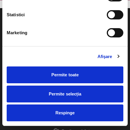
Statistici
Marketing
Evenimente
Ajutor
Teatru
Afişare
Cum comand bilete?
Concerte si
festivaluri
Plata online sau cash
Permite toate
Sport
eBilet printat acasa
Pentru copii
Permite selecția
Cultura
Livrare prin curier
Diverse
Respinge
Calendar
Returnare bilete