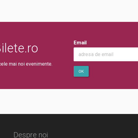
Email
lete.ro
cele mai noi evenimente.
OK
Despre noi