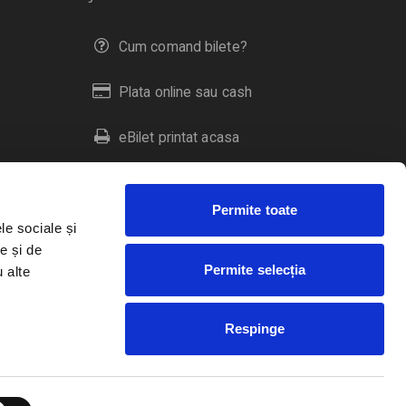
Cum comand bilete?
Plata online sau cash
eBilet printat acasa
Livrare prin curier
Permite toate
Returnare bilete
le sociale și
e și de
Permite selecția
u alte
Duplicare bilete
Respinge
RO
EN
HU