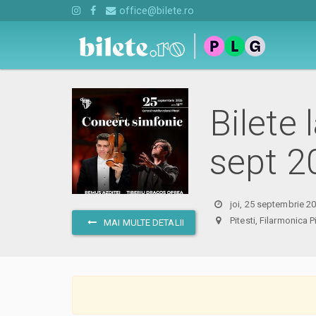
office@bilete.ro
Bilete 
sept 2
joi, 25 septembrie 2
Pitesti, Filarmonica
MAI MULTE DETALII