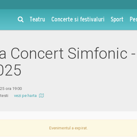
Teatru
Concerte si festivaluri
Sport
Pe
la Concert Simfonic -
025
025 ora 19:00
 Pitesti
vezi pe harta
Evenimentul a expirat.