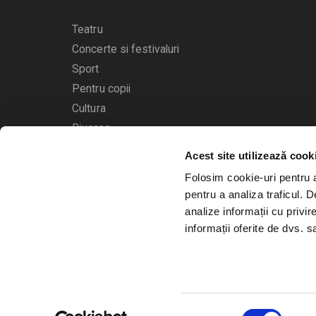
Teatru
Concerte si festivaluri
Sport
Pentru copii
Cultura
Diverse
Acest site utilizează cook
Calendarul evenimentelor
Folosim cookie-uri pentru a 
pentru a analiza traficul. 
analize informații cu privir
informații oferite de dvs. sa
© 2006 - 2026
Bilete.ro
Selecția
A.N.P.C.
O.D.R.