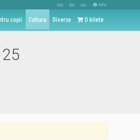
info
RO
EN
HU
ntru copii
Cultura
Diverse
0 bilete
 25