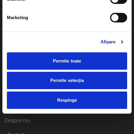
Evenimente
Ajutor
Marketing
Teatru
Cum comand bilete?
Concerte si
festivaluri
Afişare
Plata online sau cash
Sport
eBilet printat acasa
Pentru copii
Permite toate
Cultura
Livrare prin curier
Diverse
Permite selecția
Calendar
Returnare bilete
Respinge
Duplicare bilete
Despre noi