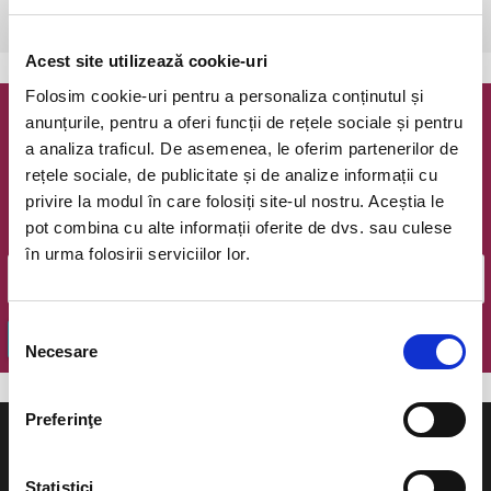
Pitesti, Centrul Multifunctional (Sala Simfonia)
vezi pe harta
Acest site utilizează cookie-uri
Folosim cookie-uri pentru a personaliza conținutul și
anunțurile, pentru a oferi funcții de rețele sociale și pentru
Newsletter @ Bilete.ro
a analiza traficul. De asemenea, le oferim partenerilor de
rețele sociale, de publicitate și de analize informații cu
Oferte exclusive si o editie saptamanala cu cele mai noi
privire la modul în care folosiți site-ul nostru. Aceștia le
evenimente.
pot combina cu alte informații oferite de dvs. sau culese
Email
în urma folosirii serviciilor lor.
Selecția
OK
Necesare
consimțământului
Preferinţe
Statistici