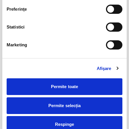
aug
Arad
Preferinţe
BILETE
Statistici
Șoricelul neascultător
23
aug
Marketing
Bucuresti
BILETE
Afişare
17
Deschiderea Stagiunii - Filarmonica Pitesti
sept
Pitesti
Permite toate
BILETE
Permite selecția
DINCOLO DE TĂCERE
19
sept
Respinge
Cluj-Napoca