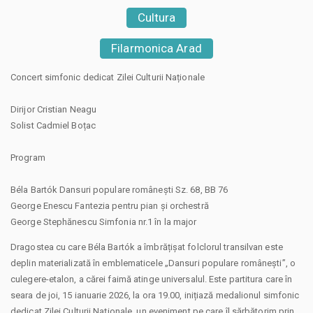
Cultura
Filarmonica Arad
Concert simfonic dedicat Zilei Culturii Naționale
Dirijor Cristian Neagu
Solist Cadmiel Boțac
Program
Béla Bartók Dansuri populare românești Sz. 68, BB 76
George Enescu Fantezia pentru pian și orchestră
George Stephănescu Simfonia nr.1 în la major
Dragostea cu care Béla Bartók a îmbrățișat folclorul transilvan este
deplin materializată în emblematicele „Dansuri populare românești”, o
culegere-etalon, a cărei faimă atinge universalul. Este partitura care în
seara de joi, 15 ianuarie 2026, la ora 19.00, inițiază medalionul simfonic
dedicat Zilei Culturii Naționale, un eveniment pe care îl sărbătorim prin