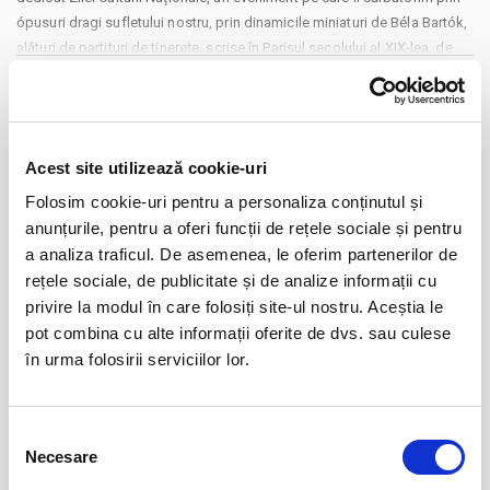
ópusuri dragi sufletului nostru, prin dinamicile miniaturi de Béla Bartók,
alături de partituri de tinerețe, scrise în Parisul secolului al XIX-lea, de
George Enescu și George Stephănescu.
CONTINUARE
O partitură concertantă - Fantezia pentru pian și orchestră de George
Enescu - creată în tradiția lui Johannes Brahms și inspirată de
Distribuie aceasta pagina
standardele de virtuozitate ale lui Franz Liszt, vă îndeamnă să o
Acest site utilizează cookie-uri
ascultați în această seară, în splendida interpretare a tânărului pianist
Cadmiel Boțac, iar prima simfonie din literatura românească de concert
Folosim cookie-uri pentru a personaliza conținutul și
- Simfonia nr. 1 de George Stephănescu -, care poartă în țesătura ei
anunțurile, pentru a oferi funcții de rețele sociale și pentru
ecourile clasicismului european, vă provoacă să redescoperiți
a analiza traficul. De asemenea, le oferim partenerilor de
Evenimente similare
trăsăturile familiare ale muzicii pe care o apreciați.
rețele sociale, de publicitate și de analize informații cu
O perspectivă universală asupra muzicii românești, pe care vă invităm
privire la modul în care folosiți site-ul nostru. Aceștia le
Copiii au idei trăsnite
08
să o descoperiți odată cu audiția acestei rafinate selecții de mijloc de
pot combina cu alte informații oferite de dvs. sau culese
aug
ianuarie...
Bucuresti
în urma folosirii serviciilor lor.
BILETE
Selecția
Necesare
consimțământului
12
VIYAF VIRTUOSI - MARILE CONCERTE
PENTRU PIAN II