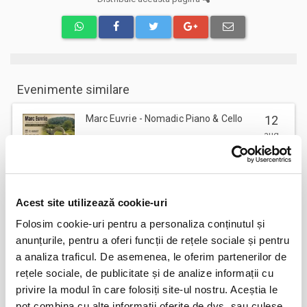
Evenimente similare
Marc Euvrie - Nomadic Piano & Cello
12
aug
Vlaha
BILETE
Acest site utilizează cookie-uri
FESTOBAL
11
Folosim cookie-uri pentru a personaliza conținutul și
sept
Bucuresti
anunțurile, pentru a oferi funcții de rețele sociale și pentru
BILETE
a analiza traficul. De asemenea, le oferim partenerilor de
rețele sociale, de publicitate și de analize informații cu
privire la modul în care folosiți site-ul nostru. Aceștia le
MASTERS OF CLASSIC
12
pot combina cu alte informații oferite de dvs. sau culese