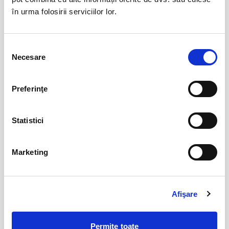
sept
în urma folosirii serviciilor lor.
Bucuresti
BILETE
Selecția
Necesare
consimțământului
Jazzapella - Concert jazz a capella
13
oct
Bucuresti
Preferinţe
BILETE
Statistici
COJO @ Expirat
15
oct
Bucuresti
Marketing
BILETE
Afişare
Tender live - Expirat
16
oct
Bucuresti
Permite toate
BILETE