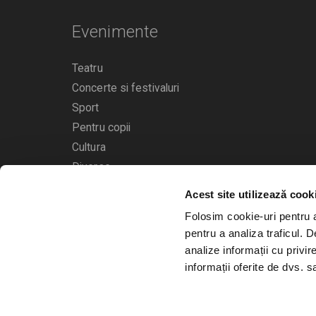
Evenimente
Teatru
Concerte si festivaluri
Sport
Pentru copii
Cultura
Diverse
Acest site utilizează cook
Calendarul evenimentelor
Folosim cookie-uri pentru a 
pentru a analiza traficul. 
analize informații cu privir
informații oferite de dvs. sa