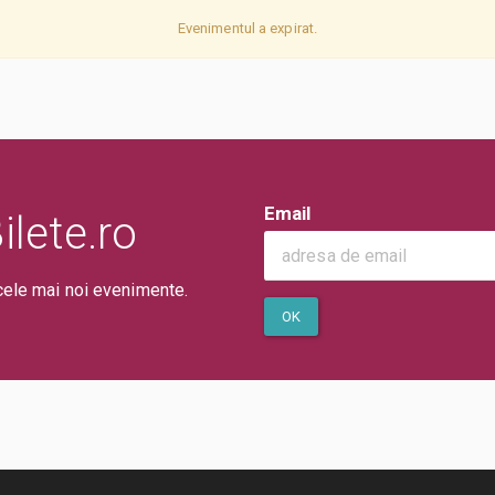
Evenimentul a expirat.
Email
lete.ro
cele mai noi evenimente.
OK