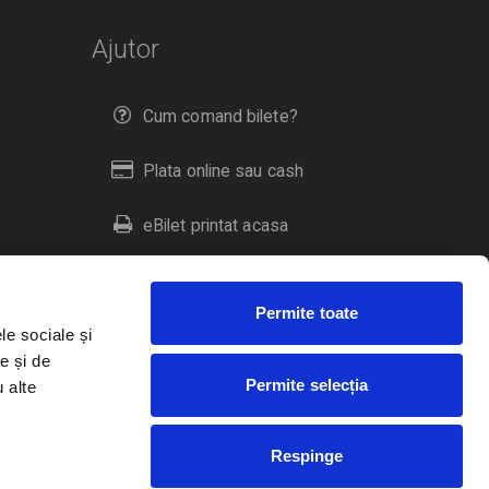
Ajutor
Cum comand bilete?
Plata online sau cash
eBilet printat acasa
Livrare prin curier
Permite toate
Returnare bilete
le sociale și
e și de
Permite selecția
u alte
Duplicare bilete
Respinge