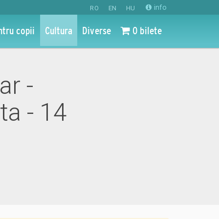
info
RO
EN
HU
ntru copii
Cultura
Diverse
0 bilete
ar -
ta - 14