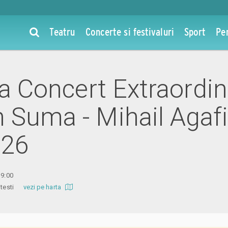
Teatru
Concerte si festivaluri
Sport
Pe
la Concert Extraordin
 Suma - Mihail Agafi
026
19:00
 Pitesti
vezi pe harta