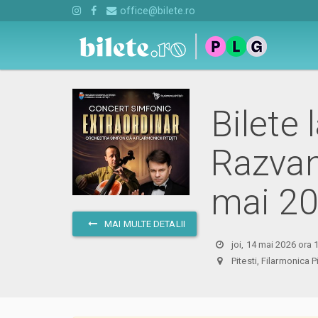
office@bilete.ro
Bilete 
Razvan
mai 2
MAI MULTE DETALII
joi, 14 mai 2026 ora 
Pitesti, Filarmonica