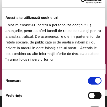
luni, 27 iunie 2022 ora 19:00
Ramnicu Valcea, Sala Lahovari
vezi pe harta
Acest site utilizează cookie-uri
Folosim cookie-uri pentru a personaliza conținutul și
anunțurile, pentru a oferi funcții de rețele sociale și pentru
a analiza traficul. De asemenea, le oferim partenerilor de
Newsletter @ Bilete.ro
rețele sociale, de publicitate și de analize informații cu
privire la modul în care folosiți site-ul nostru. Aceștia le
Oferte exclusive si o editie saptamanala cu cele mai noi
evenimente.
pot combina cu alte informații oferite de dvs. sau culese
în urma folosirii serviciilor lor.
Email
Selecția
Necesare
consimțământului
OK
Preferinţe