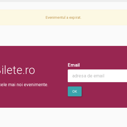
Evenimentul a expirat.
Email
lete.ro
cele mai noi evenimente.
OK