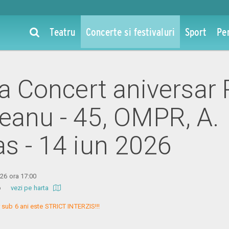
Teatru
Concerte si festivaluri
Sport
Pe
 la Concert aniversar
eanu - 45, OMPR, A.
as - 14 iun 2026
026 ora 17:00
dio
vezi pe harta
sub 6 ani este STRICT INTERZIS!!!