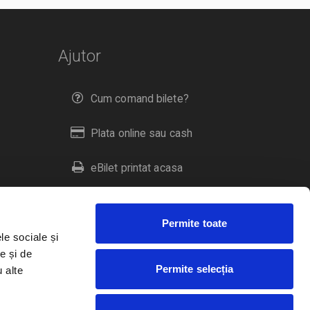
Ajutor
Cum comand bilete?
Plata online sau cash
eBilet printat acasa
Livrare prin curier
Permite toate
Returnare bilete
le sociale și
e și de
Permite selecția
u alte
Duplicare bilete