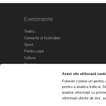
Evenimente
Teatru
Concerte si festivaluri
Sport
Pentru copii
Cultura
Diverse
Acest site utilizează cook
Calendarul evenimentelor
Folosim cookie-uri pentru a 
pentru a analiza traficul. 
analize informații cu privir
informații oferite de dvs. sa