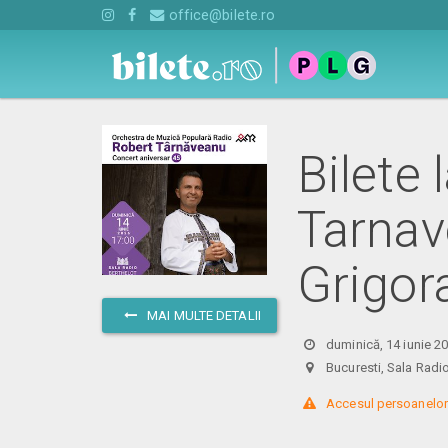
office@bilete.ro
Bilete
Tarnav
Grigor
MAI MULTE DETALII
duminică, 14 iunie 2
Bucuresti, Sala Ra
 Accesul persoanelor 