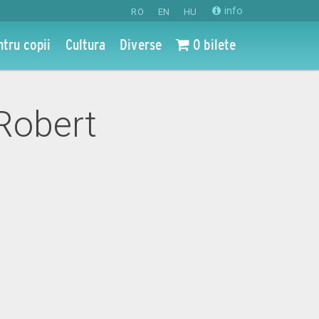
info
RO
EN
HU
ntru copii
Cultura
Diverse
0 bilete
 Robert