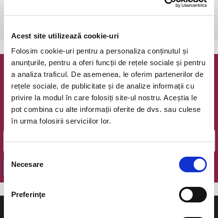
duminică, 22 septembrie 2019 ora 22:00
Piatra Neamt, Teatrul Tineretului, Sala Mare
vezi pe harta
Acest site utilizează cookie-uri
Folosim cookie-uri pentru a personaliza conținutul și
anunțurile, pentru a oferi funcții de rețele sociale și pentru
a analiza traficul. De asemenea, le oferim partenerilor de
Newsletter @ Bilete.ro
rețele sociale, de publicitate și de analize informații cu
privire la modul în care folosiți site-ul nostru. Aceștia le
Oferte exclusive si o editie saptamanala cu cele mai noi
evenimente.
pot combina cu alte informații oferite de dvs. sau culese
în urma folosirii serviciilor lor.
Email
Selecția
Necesare
consimțământului
OK
Preferinţe