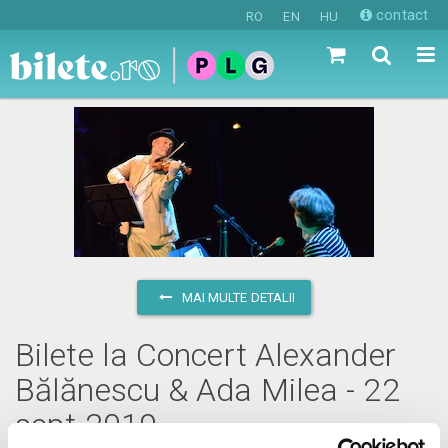
contact
RO
EN
HU
MAI MULTE DETALII
Bilete la Concert Alexander
Bălănescu & Ada Milea - 22
sept 2019