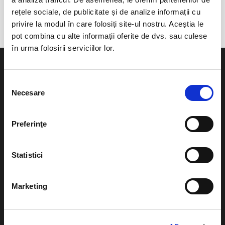
Sat Ciolcesti
rețele sociale, de publicitate și de analize informații cu
privire la modul în care folosiți site-ul nostru. Aceștia le
pot combina cu alte informații oferite de dvs. sau culese
în urma folosirii serviciilor lor.
Selecția
Necesare
consimțământului
Evenimente
Ajutor
Preferinţe
Teatru
Cum comand bilete?
Concerte si
Statistici
festivaluri
Plata online sau cash
Sport
eBilet printat acasa
Marketing
Pentru copii
Cultura
Livrare prin curier
Diverse