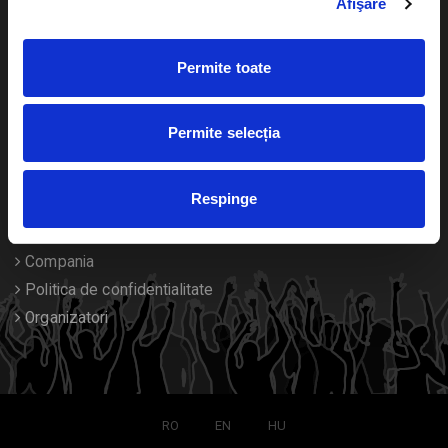
Afişare
Calendar
Returnare bilete
Permite toate
Duplicare bilete
Despre noi
Permite selecția
Contact
Respinge
Termeni si conditii
Despre Cookies
Compania
Politica de confidentialitate
Organizatori
RO
EN
HU