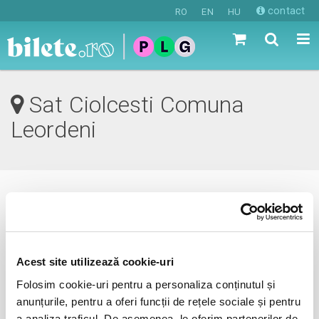
contact
RO
EN
HU
Sat Ciolcesti Comuna
Leordeni
0 evenimente in viitorul apropiat
revino mai tarziu
Acest site utilizează cookie-uri
Folosim cookie-uri pentru a personaliza conținutul și
anunțurile, pentru a oferi funcții de rețele sociale și pentru
anunta-ma pe email cand apare urmatorul eveniment la
a analiza traficul. De asemenea, le oferim partenerilor de