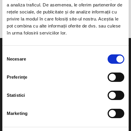
a analiza traficul. De asemenea, le oferim partenerilor de
anunta-ma pe email cand apare urmatorul eveniment la
rețele sociale, de publicitate și de analize informații cu
Camping Odczarowac Rumunie
privire la modul în care folosiți site-ul nostru. Aceștia le
pot combina cu alte informații oferite de dvs. sau culese
în urma folosirii serviciilor lor.
Selecția
Necesare
consimțământului
Evenimente
Ajutor
Preferinţe
Teatru
Cum comand bilete?
Concerte si
Statistici
festivaluri
Plata online sau cash
Sport
Marketing
eBilet printat acasa
Pentru copii
Cultura