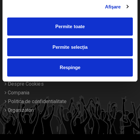
Livrare prin curier
Diverse
Afişare
Calendar
Returnare bilete
Permite toate
Duplicare bilete
Permite selecția
Despre noi
Contact
Respinge
Termeni si conditii
Despre Cookies
Compania
Politica de confidentialitate
Organizatori