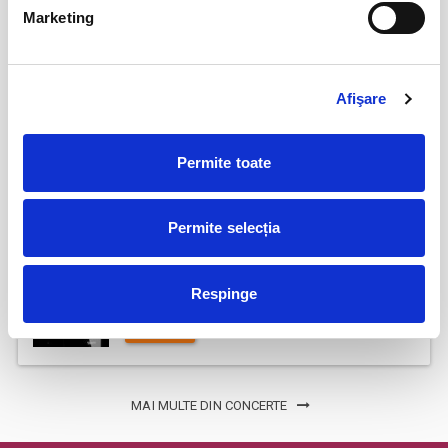
Jazzapella - Concert jazz a capella
13
Marketing
oct
Bucuresti
BILETE
Afişare
COJO @ Expirat
15
Permite toate
oct
Bucuresti
BILETE
Permite selecția
Tender live - Expirat
16
Respinge
oct
Bucuresti
BILETE
MAI MULTE DIN CONCERTE