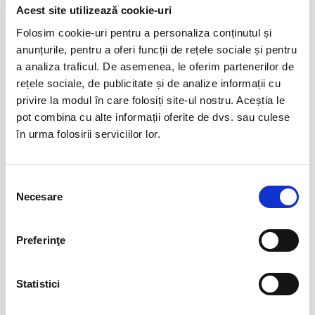
Acest site utilizează cookie-uri
Evenimente similare
Folosim cookie-uri pentru a personaliza conținutul și
Marc Euvrie - Nomadic Piano & Cello
12
anunțurile, pentru a oferi funcții de rețele sociale și pentru
aug
Vlaha
a analiza traficul. De asemenea, le oferim partenerilor de
BILETE
rețele sociale, de publicitate și de analize informații cu
privire la modul în care folosiți site-ul nostru. Aceștia le
pot combina cu alte informații oferite de dvs. sau culese
în urma folosirii serviciilor lor.
FESTOBAL
11
sept
Bucuresti
BILETE
Selecția
Necesare
consimțământului
MASTERS OF CLASSIC
12
Preferinţe
sept
Bucuresti
BILETE
Statistici